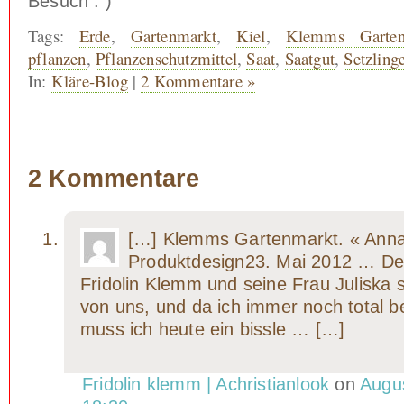
Besuch : )
Tags:
Erde
,
Gartenmarkt
,
Kiel
,
Klemms Garten
pflanzen
,
Pflanzenschutzmittel
,
Saat
,
Saatgut
,
Setzling
In:
Kläre-Blog
|
2 Kommentare »
2 Kommentare
[…] Klemms Gartenmarkt. « Anna
Produktdesign23. Mai 2012 … Der
Fridolin Klemm und seine Frau Juliska 
von uns, und da ich immer noch total be
muss ich heute ein bissle … […]
Fridolin klemm | Achristianlook
on
Augus