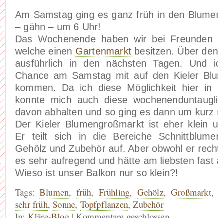
Am Samstag ging es ganz früh in den Blumen
– gähn – um 6 Uhr!
Das Wochenende haben wir bei Freunden in
welche einen
Gartenmarkt
besitzen. Über den
ausführlich in den nächsten Tagen. Und i
Chance am Samstag mit auf den Kieler Bl
kommen. Da ich diese Möglichkeit hier in
konnte mich auch diese wochenenduntaugli
davon abhalten und so ging es dann um kurz 
Der Kieler Blumengroßmarkt ist eher klein u
Er teilt sich in die Bereiche Schnittblume
Gehölz und Zubehör auf. Aber obwohl er recht k
es sehr aufregend und hätte am liebsten fast a
Wieso ist unser Balkon nur so klein?!
Tags:
Blumen
,
früh
,
Frühling
,
Gehölz
,
Großmarkt
sehr früh
,
Sonne
,
Topfpflanzen
,
Zubehör
In:
Kläre-Blog
|
Kommentare geschlossen