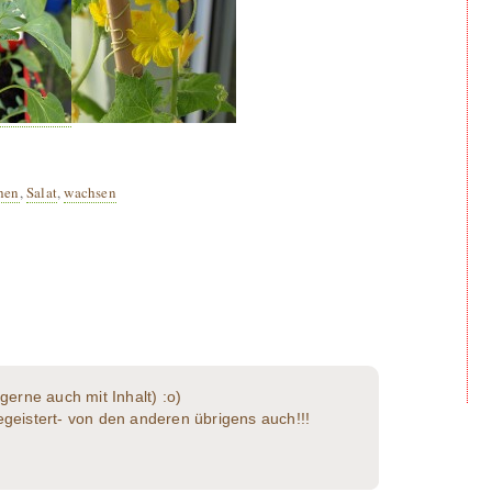
hen
,
Salat
,
wachsen
(gerne auch mit Inhalt) :o)
egeistert- von den anderen übrigens auch!!!