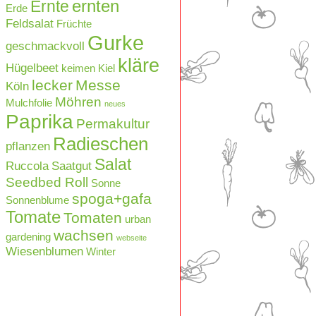
ernten
Ernte
Erde
Feldsalat
Früchte
Gurke
geschmackvoll
kläre
Hügelbeet
keimen
Kiel
lecker
Messe
Köln
Möhren
Mulchfolie
neues
Paprika
Permakultur
Radieschen
pflanzen
Salat
Ruccola
Saatgut
Seedbed Roll
Sonne
spoga+gafa
Sonnenblume
Tomate
Tomaten
urban
wachsen
gardening
webseite
Wiesenblumen
Winter