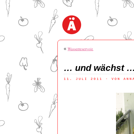
«
Wasserreservoir.
… und wächst 
11. JULI 2011
 - VON ANN