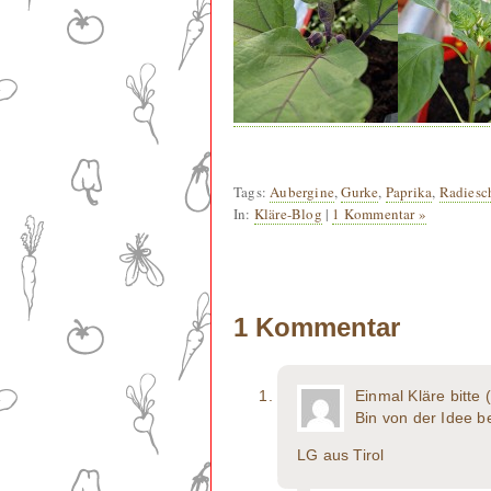
Tags:
Aubergine
,
Gurke
,
Paprika
,
Radiesc
In:
Kläre-Blog
|
1 Kommentar »
1 Kommentar
Einmal Kläre bitte 
Bin von der Idee b
LG aus Tirol